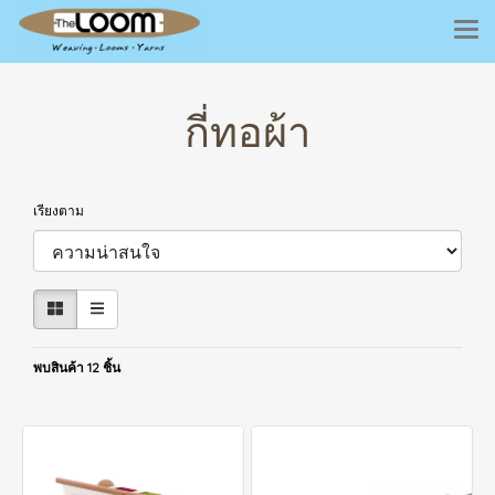
กี่ทอผ้า
เรียงตาม
พบสินค้า 12 ชิ้น