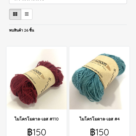
พบสินค้า 26 ชิ้น
ไมโครโมดาล-เอส #110
ไมโครโมดาล-เอส #4
฿150
฿150