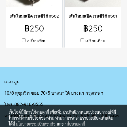
เส้นไหมสเป๊ค เรนซีรีส์ #302
เส้นไหมสเป๊ค เรนซีรีส์ #301
฿250
฿250
เปรียบเทียบ
เปรียบเทียบ
เดอะลูม
10/8 สุขุมวิท ซอย 70/5 บางนาใต้ บางนา กรุงเทพฯ
โทร. 082-916-9555
เว็บไซต์นี้มีการใช้งานคุกกี้ เพื่อเพิ่มประสิทธิภาพและประสบการณ์ที่ดี
จากบีทีเอสสถานีแบริ่ง เข้าซอยสุขุมวิท 70/5 เพียง 400 เมตร
ในการใช้งานเว็บไซต์ของท่าน ท่านสามารถอ่านรายละเอียดเพิ่มเติม
ได้ที่
นโยบายความเป็นส่วนตัว
และ
นโยบายคุกกี้