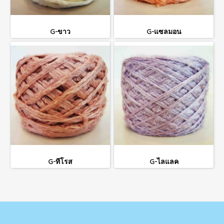
G-ขาว
G-แซลมอน
G-ทีโรส
G-ไลแลค