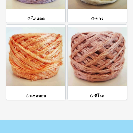
G-ไลแลค
G-ขาว
G-แซลมอน
G-ทีโรส