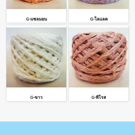
G-แซลมอน
G-ไลแลค
G-ขาว
G-ทีโรส