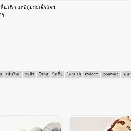
่น เรียบแต่มีปุ่มปมเล็กน้อย
างๆ
ม
เส้นไหม
ทอผ้า
ถักทอ
นิตติ้ง
โครเชต์
theloom
loomyarn
เดอะ