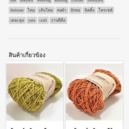
silk
silkyarn
weaving
knitting
crochet
loomyarn
theloom
ไหม
เส้นไหม
ทอผ้า
ถักทอ
นิตติ้ง
โครเชต์
เดอะลูม
yarn
craft
งานฝีมือ
สินค้าเกี่ยวข้อง