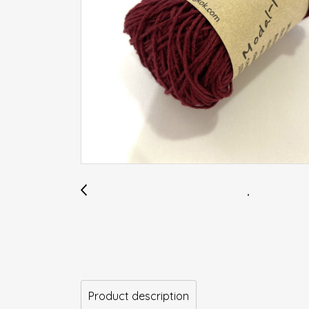
Product description