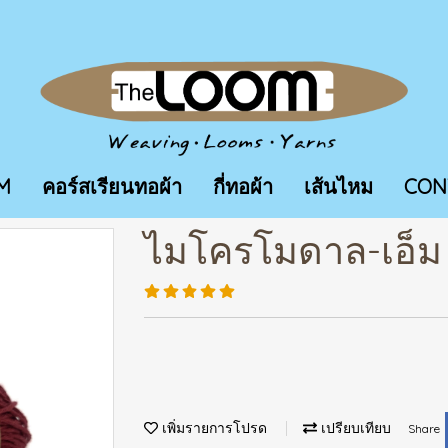
M
คอร์สเรียนทอผ้า
กี่ทอผ้า
เส้นไหม
CON
ไมโครโมดาล-เอ็ม
เพิ่มรายการโปรด
เปรียบเทียบ
Share