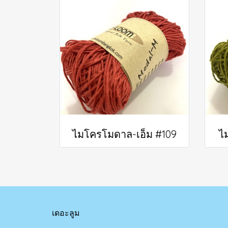
ไมโครโมดาล-เอ็ม #109
ไ
เดอะลูม