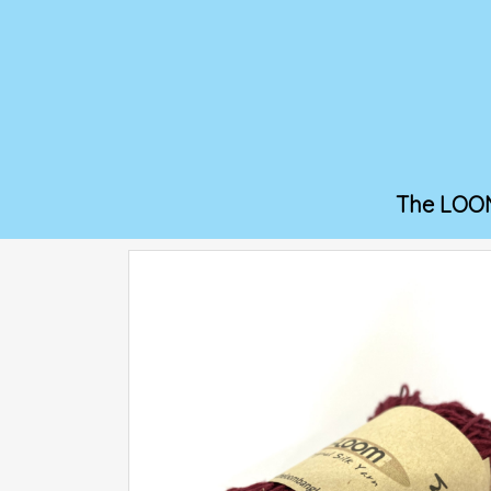
The LOO