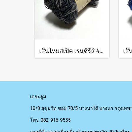
เส้นไหมสเป๊ค เรนซีรีส์ #310
เดอะลูม
10/8 สุขุมวิท ซอย 70/5 บางนาใต้ บางนา กรุงเทพ
โทร. 082-916-9555
จากบีทีเอสสถานีแบริ่ง เข้าซอยสุขุมวิท 70/5 เพียง