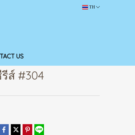
TH
TACT US
รีส์ #304