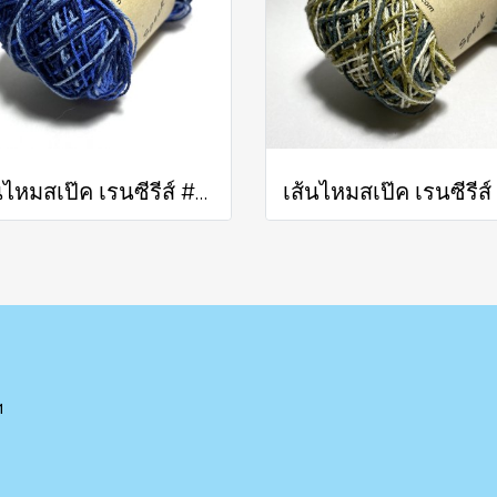
เส้นไหมสเป๊ค เรนซีรีส์ #309
ฯ