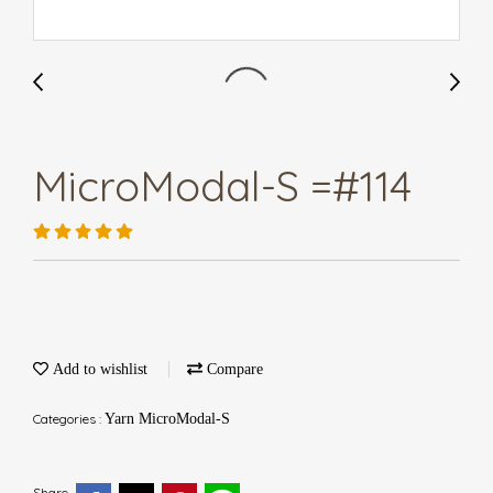
MicroModal-S =#114
Add to wishlist
Compare
Categories :
Yarn MicroModal-S
Share