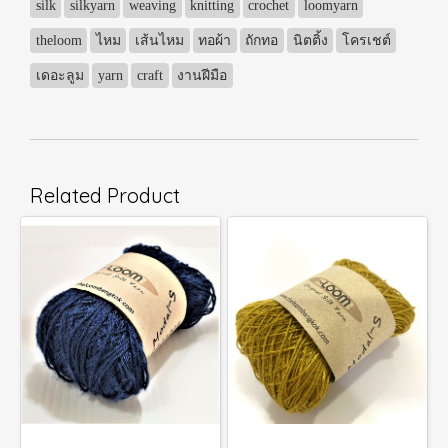
silk
silkyarn
weaving
knitting
crochet
loomyarn
theloom
ไหม
เส้นไหม
ทอผ้า
ถักทอ
นิตติ้ง
โครเชต์
เดอะลูม
yarn
craft
งานฝีมือ
Related Product