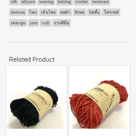
silk
silkyarn
weaving
knitting
crochet
loomyarn
theloom
ไหม
เส้นไหม
ทอผ้า
ถักทอ
นิตติ้ง
โครเชต์
เดอะลูม
yarn
craft
งานฝีมือ
Related Product