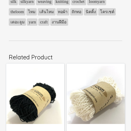
silk
silkyarn
weaving
knitting
crochet
loomyarn
theloom
ไหม
เส้นไหม
ทอผ้า
ถักทอ
นิตติ้ง
โครเชต์
เดอะลูม
yarn
craft
งานฝีมือ
Related Product